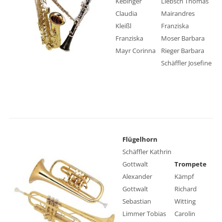
Kebinger
Liebsch Thomas
Claudia
Mairandres
Kleißl
Franziska
Franziska
Moser Barbara
Mayr Corinna
Rieger Barbara
Schäffler Josefine
Flügelhorn
Schäffler Kathrin
Gottwalt
Trompete
Alexander
Kämpf
Gottwalt
Richard
Sebastian
Witting
Limmer Tobias
Carolin