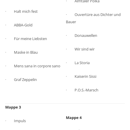
· Almtaler Polka
· Halt mich fest
· Ouvertüre aus Dichter und
Bauer
· ABBA-Gold
· Donauwellen
· Für meine Liebsten
· Wir sind wir
· Maske in Blau
· La Storia
· Mens sana in corpore sano
· Kaiserin Sissi
· Graf Zeppelin
· P.O.S.-Marsch
Mappe 3
Mappe 4
· Impuls